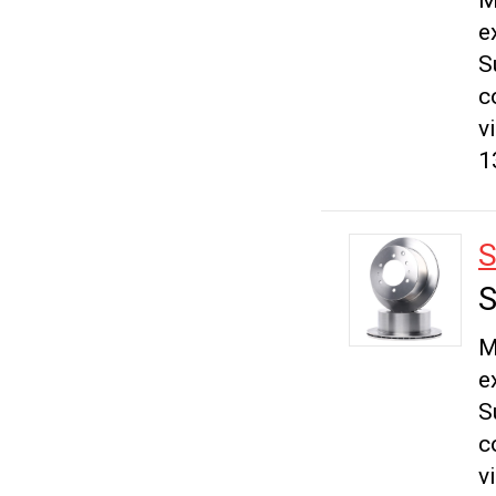
M
e
S
c
v
1
S
S
M
e
S
c
v