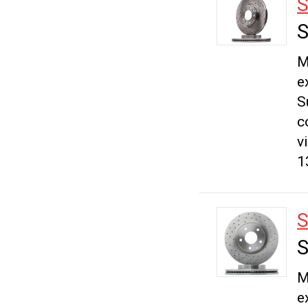
S
S
M
e
S
c
v
1
S
S
M
e