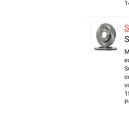
1
S
S
M
e
S
c
v
1
P