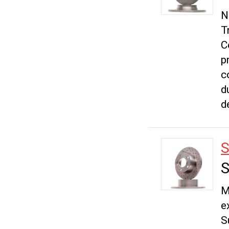
N
T
C
p
c
d
d
S
S
M
e
S