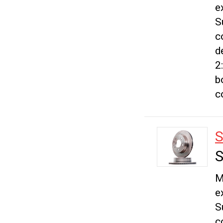
e
S
c
d
2
b
c
S
S
M
e
S
c