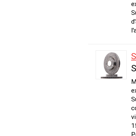
e
S
d
l
S
S
M
e
S
c
v
1
P