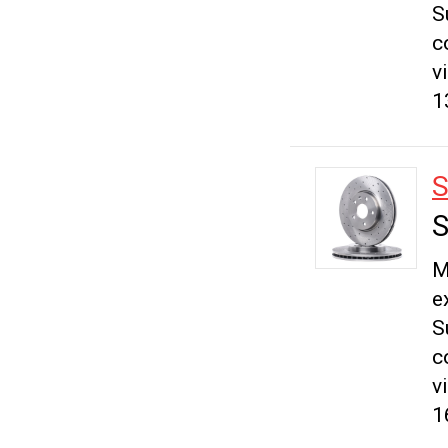
S
c
v
1
S
S
M
e
S
c
v
1