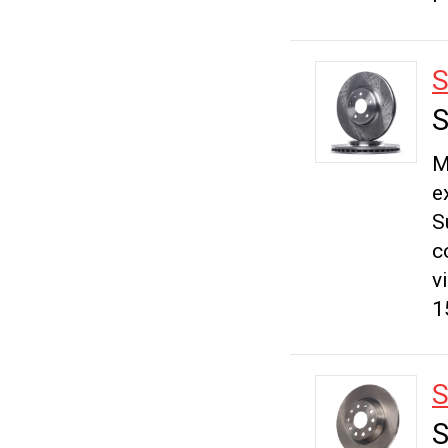
S
S
M
e
S
c
v
1
S
S