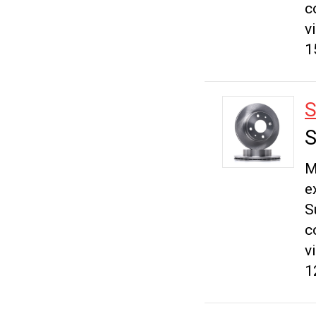
c
v
1
S
S
M
e
S
c
v
1