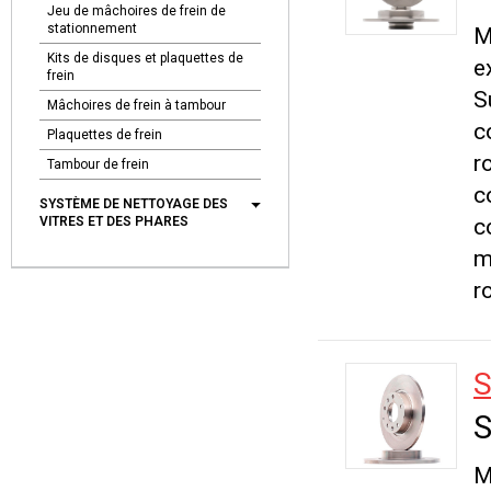
Jeu de mâchoires de frein de
stationnement
M
Kits de disques et plaquettes de
e
frein
S
Mâchoires de frein à tambour
c
Plaquettes de frein
r
Tambour de frein
c
SYSTÈME DE NETTOYAGE DES
VITRES ET DES PHARES
c
m
r
S
S
M