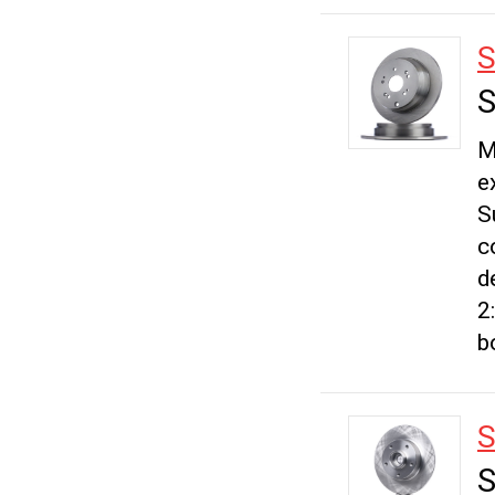
S
S
M
e
S
c
d
2
b
S
S