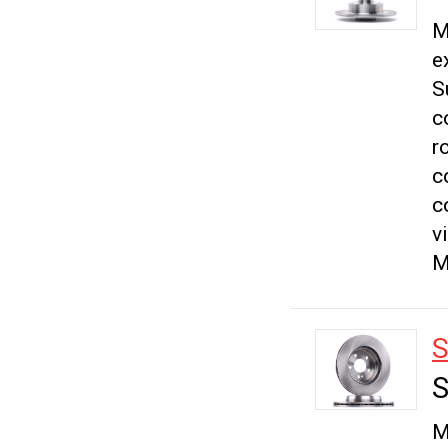
M
e
S
c
r
c
c
v
М
S
S
M