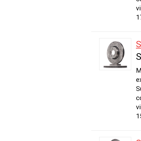
v
1
S
S
M
e
S
c
v
1