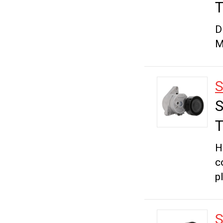
T
D
M
S
S
T
H
c
p
S