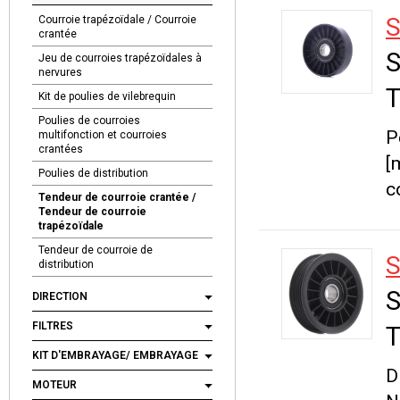
S
Courroie trapézoïdale / Courroie
crantée
S
Jeu de courroies trapézoïdales à
nervures
T
Kit de poulies de vilebrequin
Poulies de courroies
P
multifonction et courroies
crantées
[
Poulies de distribution
c
Tendeur de courroie crantée /
Tendeur de courroie
trapézoïdale
Tendeur de courroie de
S
distribution
S
DIRECTION
FILTRES
T
KIT D'EMBRAYAGE/ EMBRAYAGE
D
MOTEUR