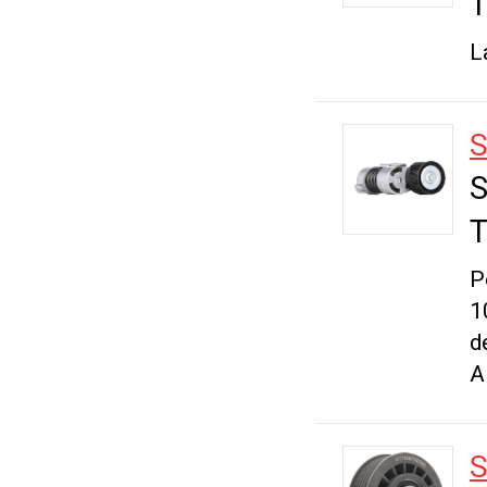
T
L
S
S
T
P
1
d
A
S