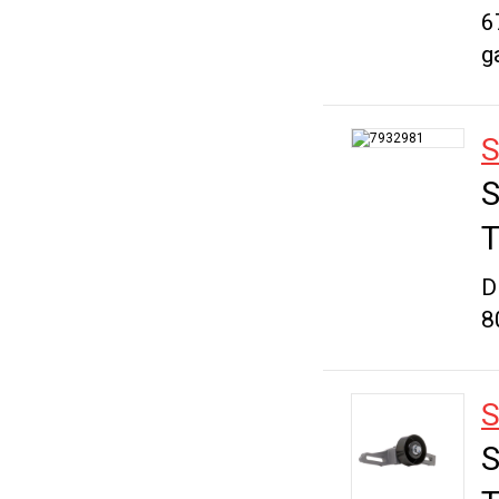
6
g
S
S
T
D
8
S
S