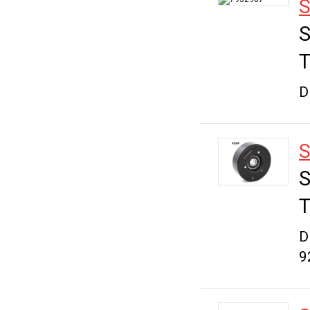
S
S
T
D
S
S
T
D
9