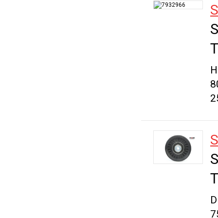
S
S
T
H
8
2
S
S
T
D
7