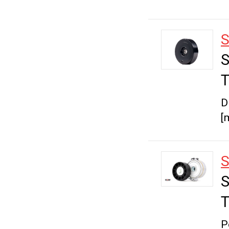
S
S
T
D
[
S
S
T
P