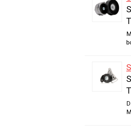
S
T
M
b
S
S
T
D
M