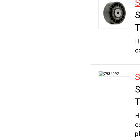
S
S
T
H
c
S
S
T
H
c
p