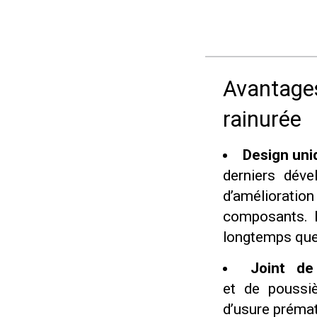
Avantages
rainurée
Design uni
derniers dév
d’améliorati
composants. L
longtemps que
Joint de
et de poussiè
d’usure préma