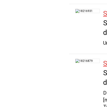
S
S
d
U
S
S
d
D
[
T