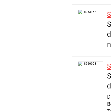
S
S
d
F
S
S
d
D
B