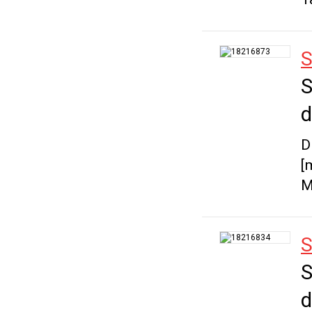
S
S
d
D
[
M
S
S
d