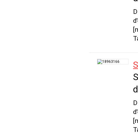
D
d
[
T
S
S
d
D
d
[
T