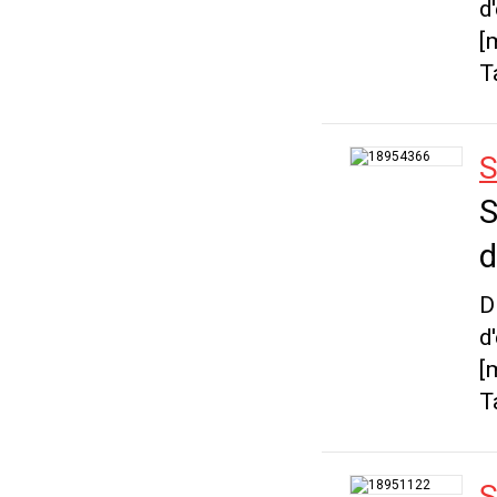
d
[
T
S
S
d
D
d
[
T
S