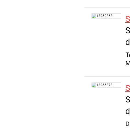
S
S
d
T
M
S
S
d
D