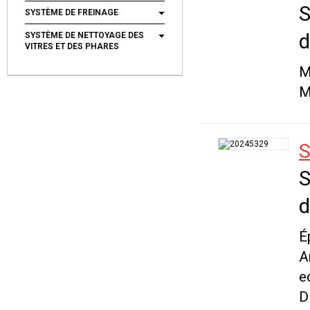
S
SYSTÈME DE FREINAGE
d
SYSTÈME DE NETTOYAGE DES
VITRES ET DES PHARES
M
M
S
S
d
É
A
e
D