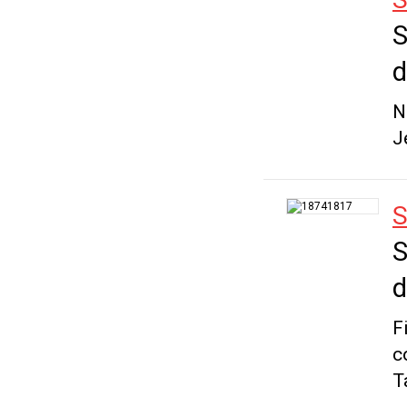
S
d
N
J
S
S
d
F
c
T