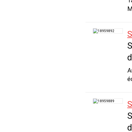
T
M
S
S
d
A
é
S
S
d