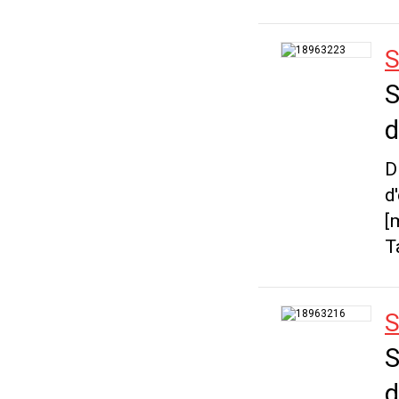
S
S
d
D
d
[
T
S
S
d