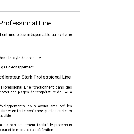
 Professional Line
ndront une pièce indispensable au système
ns le style de conduite ;
s gaz d’échappement.
célérateur Stark Professional Line
k Professional Line fonctionnent dans des
pporter des plages de température de −40 à
éveloppements, nous avons amélioré les
firmer en toute confiance que les capteurs
ossible.
a n’a pas seulement facilité le processus
pteur et le module d’accélération.