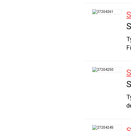
S
S
T
F
S
S
T
d
S