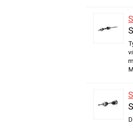
S
S
T
v
m
M
S
S
D