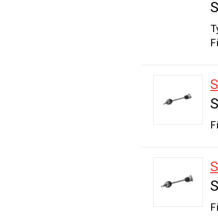
S
T
F
S
S
F
S
S
F