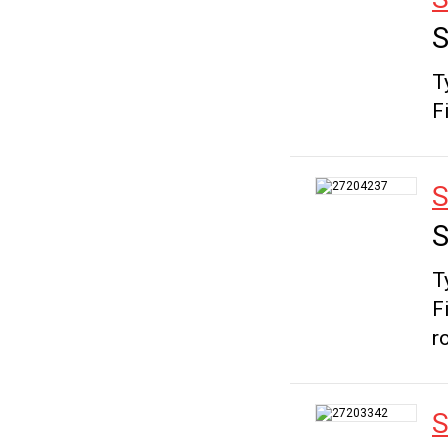
S
T
F
S
S
T
F
r
S