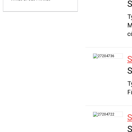
S
T
M
c
S
S
T
F
S
S