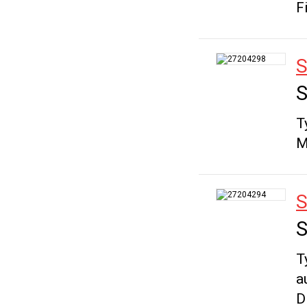
F
S
S
T
M
S
S
T
a
D