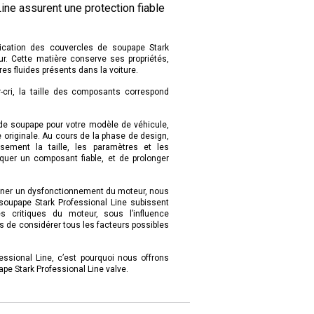
ine assurent une protection fiable
rication des couvercles de soupape Stark
ur. Cette matière conserve ses propriétés,
res fluides présents dans la voiture.
er-cri, la taille des composants correspond
 de soupape pour votre modèle de véhicule,
e originale. Au cours de la phase de design,
sement la taille, les paramètres et les
quer un composant fiable, et de prolonger
raîner un dysfonctionnement du moteur, nous
soupape Stark Professional Line subissent
 critiques du moteur, sous l’influence
 de considérer tous les facteurs possibles
essional Line, c’est pourquoi nous offrons
ape Stark Professional Line valve.