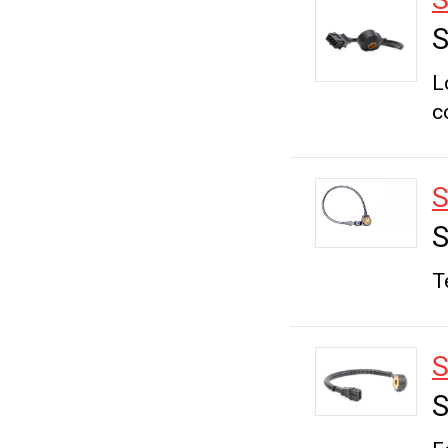
S
L
c
S
S
T
S
S