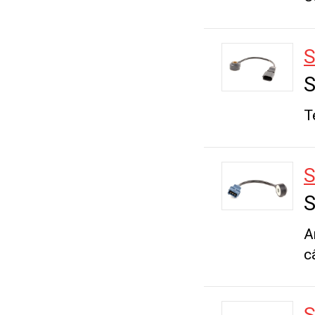
S
S
T
S
S
A
c
S