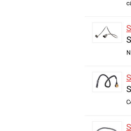
c
S
S
N
S
S
C
S