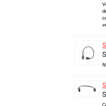
V
d
c
ve
S
S
N
S
S
C