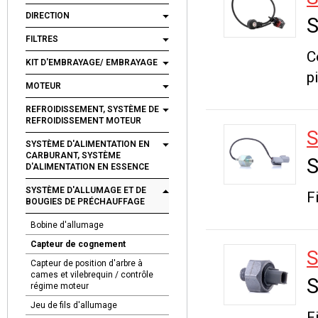
DIRECTION
S
FILTRES
C
KIT D'EMBRAYAGE/ EMBRAYAGE
p
MOTEUR
REFROIDISSEMENT, SYSTÈME DE
REFROIDISSEMENT MOTEUR
S
SYSTÈME D'ALIMENTATION EN
CARBURANT, SYSTÈME
S
D'ALIMENTATION EN ESSENCE
SYSTÈME D'ALLUMAGE ET DE
F
BOUGIES DE PRÉCHAUFFAGE
Bobine d'allumage
Capteur de cognement
S
Capteur de position d'arbre à
cames et vilebrequin / contrôle
S
régime moteur
Jeu de fils d'allumage
F