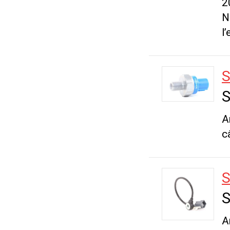
2
N
l
S
S
A
c
S
S
A