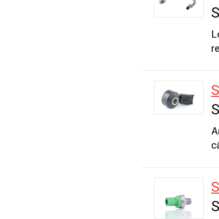
S
L
r
S
S
A
c
S
S