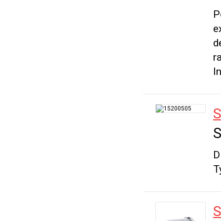
P
e
d
r
I
S
S
D
T
S