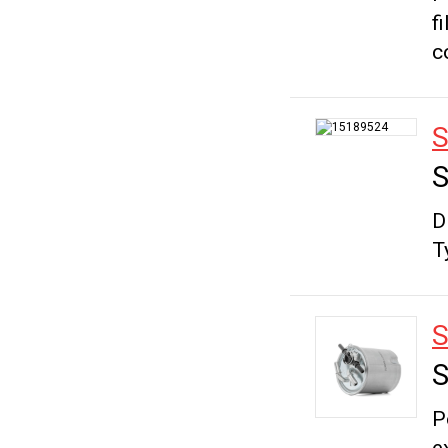
f
c
S
S
D
T
S
S
P