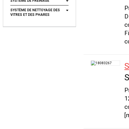
SYSTÈME DE FREINAGE
P
SYSTÈME DE NETTOYAGE DES
VITRES ET DES PHARES
D
c
F
c
S
S
P
1
c
[