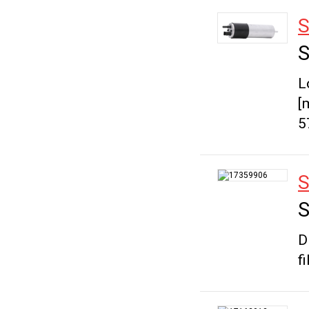
S
S
L
[
5
S
S
D
fi