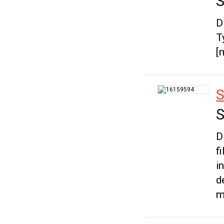
S
D
T
[
S
S
D
f
i
d
m