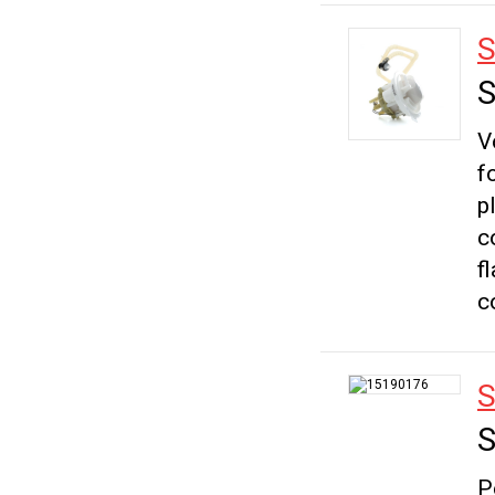
S
S
V
f
p
c
f
c
S
S
P