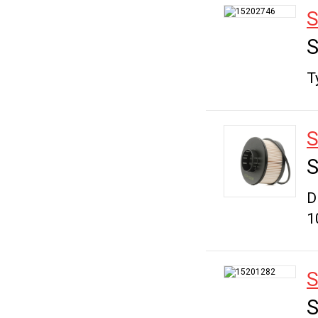
S
S
T
S
S
D
1
S
S