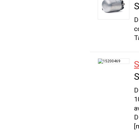
S
D
c
T
S
S
D
1
a
D
[