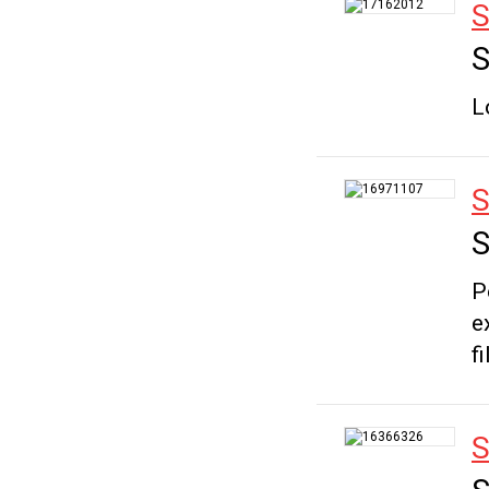
S
S
L
S
S
P
e
f
S