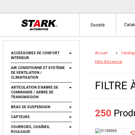
Cata
Société
ACCESSOIRES DE CONFORT
Accueil
Catalog
INTÉRIEUR
Filtre À Essence
AIR CONDITIONNÉ ET SYSTÈME
DE VENTILATION /
CLIMATISATION
FILTRE 
ARTICULATION D'ARBRE DE
COMMANDE / ARBRE DE
TRANSMISSION
BRAS DE SUSPENSION
250
Produ
CAPTEURS
COURROIES, CHAÎNES,
S
ROULEAUX