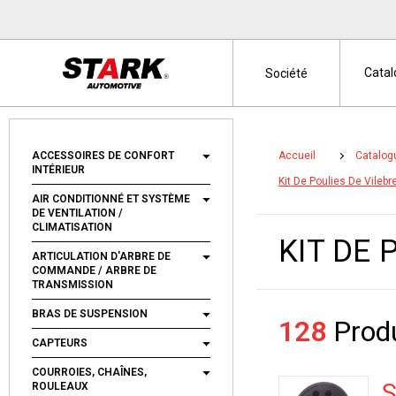
Cata
Société
ACCESSOIRES DE CONFORT
Accueil
Catalog
INTÉRIEUR
Kit De Poulies De Vilebr
AIR CONDITIONNÉ ET SYSTÈME
DE VENTILATION /
CLIMATISATION
KIT DE 
ARTICULATION D'ARBRE DE
COMMANDE / ARBRE DE
TRANSMISSION
BRAS DE SUSPENSION
128
Produ
CAPTEURS
COURROIES, CHAÎNES,
S
ROULEAUX