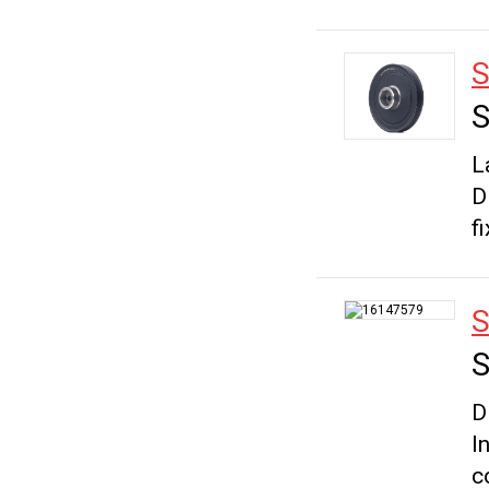
S
S
L
D
f
S
S
D
I
c