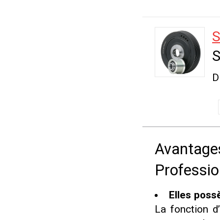
S
S
D
Avantages
Professio
Elles poss
La fonction d