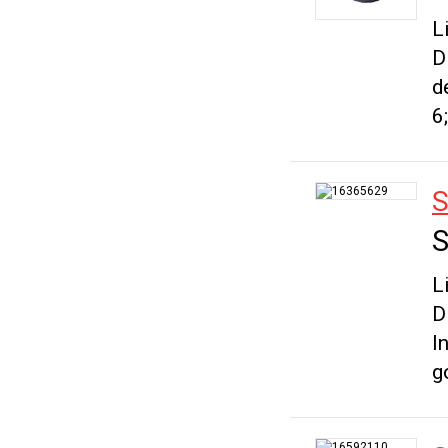
L
D
d
6;
S
S
L
D
I
g