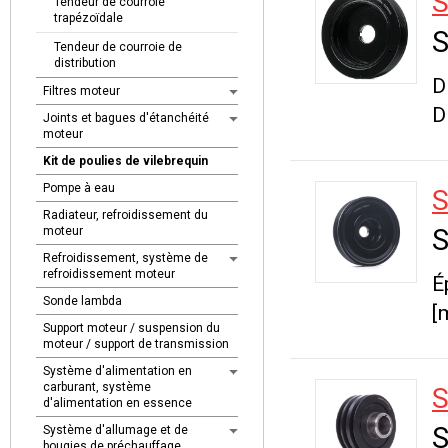
S
Tendeur de courroie
trapézoïdale
S
Tendeur de courroie de
distribution
D
Filtres moteur
D
Joints et bagues d'étanchéité
moteur
Kit de poulies de vilebrequin
Pompe à eau
S
Radiateur, refroidissement du
S
moteur
Refroidissement, système de
refroidissement moteur
É
Sonde lambda
[
Support moteur / suspension du
moteur / support de transmission
Système d'alimentation en
carburant, système
S
d'alimentation en essence
S
Système d'allumage et de
bougies de préchauffage