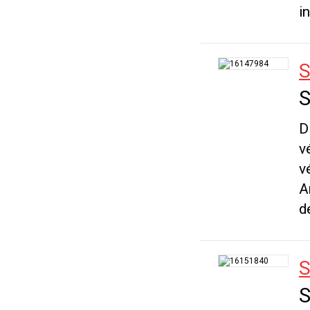
i
S
S
D
v
v
A
d
S
S