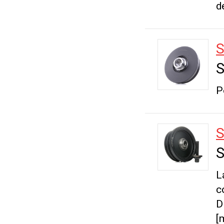
d
S
S
P
S
S
L
c
D
[