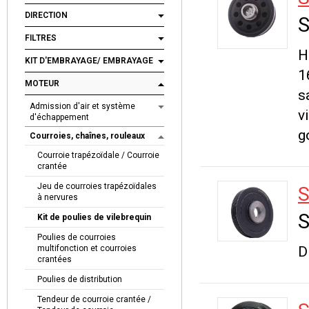
DIRECTION
S
FILTRES
H
KIT D'EMBRAYAGE/ EMBRAYAGE
1
MOTEUR
s
Admission d'air et système
v
d'échappement
g
Courroies, chaînes, rouleaux
Courroie trapézoïdale / Courroie
crantée
Jeu de courroies trapézoïdales
S
à nervures
S
Kit de poulies de vilebrequin
Poulies de courroies
multifonction et courroies
D
crantées
Poulies de distribution
Tendeur de courroie crantée /