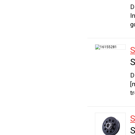
D
I
g
S
S
D
[
t
S
S